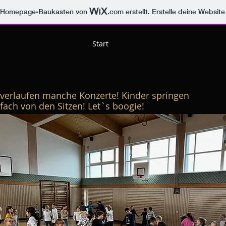
m Homepage-Baukasten von
.com
erstellt. Erstelle deine Websit
Start
 verlaufen manche Konzerte! Kinder springen
fach von den Sitzen! Let`s boogie!