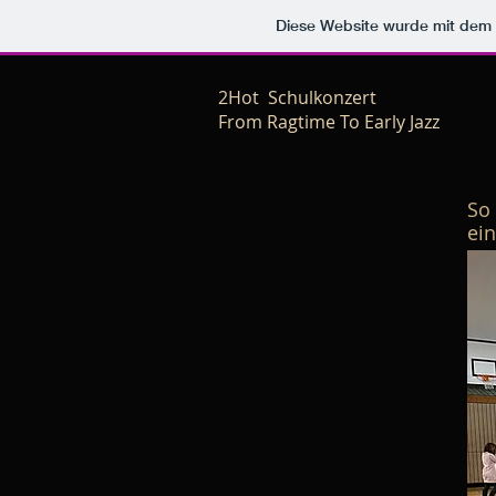
Diese Website wurde mit de
2Hot Schulkonzert
From Ragtime To Early Jazz
So
ein